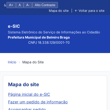
♿
A+
A
A-
Alto Contraste
Mapa do site
|
← Voltar para o site
e-SIC
Sistema Eletrônico do Serviço de Informações ao Cidadão
Prefeitura Municipal de Belmiro Braga
CNPJ 18.338.129/0001-70
Início
›
Mapa do Site
Mapa do site
Página inicial do e-SIC
Fazer um pedido de informação
Acompanhar pedido