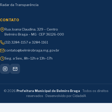
Radar da Transparência
CONTATO
Rua Joana Claudina, 329 – Centro
Belmiro Braga – MG · CEP 36126-000
(32) 3284-1157 e 3284-1161
contato@belmirobraga.mg.gov.br
Seg. a Sex., 8h–12h e 13h–17h
©
2026
Prefeitura Municipal de Belmiro Braga
· Todos os direitos
reservados · Desenvolvido por CidadeIA