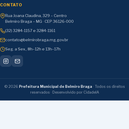
CONTATO
Rua Joana Claudina, 329 – Centro
Belmiro Braga – MG · CEP 36126-000
(32) 3284-1157 e 3284-1161
contato@belmirobraga.mg.gov.br
Seg. a Sex., 8h–12h e 13h–17h
©
2026
Prefeitura Municipal de Belmiro Braga
· Todos os direitos
reservados · Desenvolvido por CidadeIA
Transparência e serviços:
Ouvidoria
·
Serviços
Digitais
·
LGPD
·
Regulamentação da LAI
·
e-