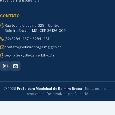
Radar da Transparência
CONTATO
Rua Joana Claudina, 329 – Centro
Belmiro Braga – MG · CEP 36126-000
(32) 3284-1157 e 3284-1161
contato@belmirobraga.mg.gov.br
Seg. a Sex., 8h–12h e 13h–17h
©
2026
Prefeitura Municipal de Belmiro Braga
· Todos os direitos
reservados · Desenvolvido por CidadeIA
Transparência e serviços:
Ouvidoria
·
Serviços