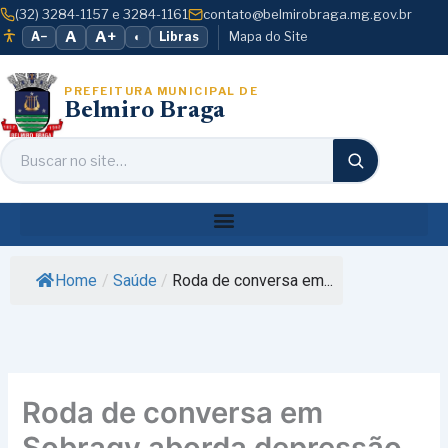
o
Ir
(32) 3284-1157 e 3284-1161
contato@belmirobraga.mg.gov.br
conteúdo
para
A
A+
A−
◐
Libras
Mapa do Site
o
conteúdo
PREFEITURA MUNICIPAL DE
Belmiro Braga
Home
/
Saúde
/
Roda de conversa em...
Roda de conversa em
Sobragy aborda depressão