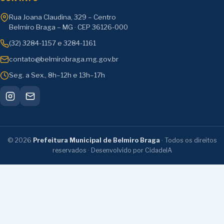
Rua Joana Claudina, 329 – Centro
Belmiro Braga – MG · CEP 36126-000
(32) 3284-1157 e 3284-1161
contato@belmirobraga.mg.gov.br
Seg. a Sex., 8h–12h e 13h–17h
©
2026
Prefeitura Municipal de Belmiro Braga
· Todos os direitos
reservados · Desenvolvido por CidadeIA
Transparência e serviços:
Ouvidoria
·
Serviços
Digitais
·
LGPD
·
Regulamentação da LAI
·
e-
SIC
·
Pesquisa de Satisfação
·
Resultados da Pesquisa