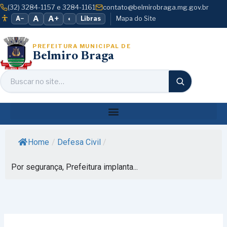
o
Ir
(32) 3284-1157 e 3284-1161
contato@belmirobraga.mg.gov.br
conteúdo
para
A
A+
A−
◐
Libras
Mapa do Site
o
conteúdo
PREFEITURA MUNICIPAL DE
Belmiro Braga
Home
/
Defesa Civil
/
Por segurança, Prefeitura implanta...