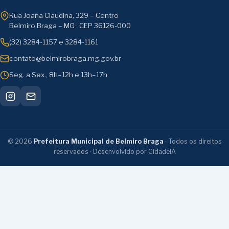
Rua Joana Claudina, 329 – Centro
Belmiro Braga – MG · CEP 36126-000
(32) 3284-1157 e 3284-1161
contato@belmirobraga.mg.gov.br
Seg. a Sex., 8h–12h e 13h–17h
©
2026
Prefeitura Municipal de Belmiro Braga
· Todos os direitos
reservados · Desenvolvido por CidadeIA
Transparência e serviços:
Ouvidoria
·
Serviços
Digitais
·
LGPD
·
Regulamentação da LAI
·
e-
SIC
·
Pesquisa de Satisfação
·
Resultados da Pesquisa