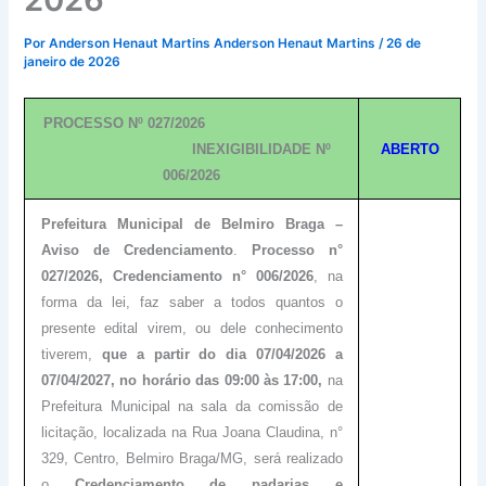
Por
Anderson Henaut Martins Anderson Henaut Martins
/
26 de
janeiro de 2026
PROCESSO Nº 027/2026
INEXIGIBILIDADE Nº
ABERTO
006/2026
Prefeitura Municipal de Belmiro Braga –
Aviso de Credenciamento
.
Processo n°
027/2026, Credenciamento n° 006/2026
, na
forma da lei, faz saber a todos quantos o
presente edital virem, ou dele conhecimento
tiverem,
que a partir do dia 07/04/2026 a
07/04/2027, no horário das 09:00 às 17:00,
na
Prefeitura Municipal na sala da comissão de
licitação, localizada na Rua Joana Claudina, n°
329, Centro, Belmiro Braga/MG, será realizado
o
Credenciamento de padarias e