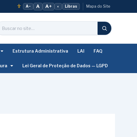
A
A+
A−
◐
Libras
Mapa do Site
Estrutura Administrativa
LAI
FAQ
tura
Lei Geral de Proteção de Dados — LGPD