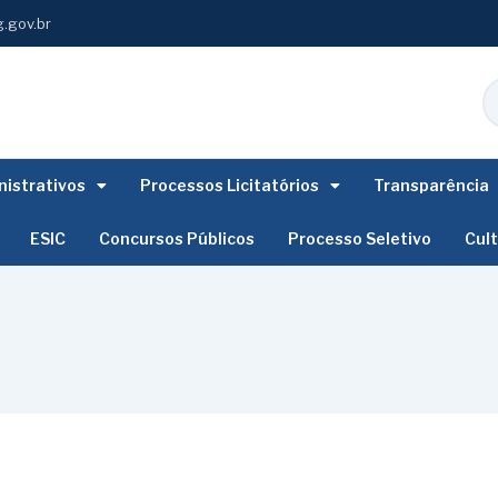
.gov.br
istrativos
Processos Licitatórios
Transparência
ESIC
Concursos Públicos
Processo Seletivo
Cul