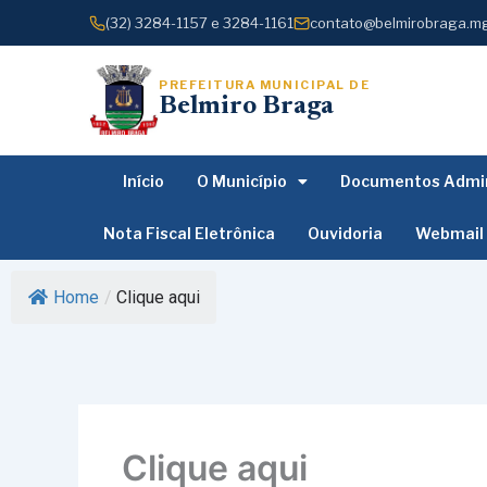
o
Ir
(32) 3284-1157 e 3284-1161
contato@belmirobraga.mg
conteúdo
para
o
PREFEITURA MUNICIPAL DE
conteúdo
Belmiro Braga
Início
O Município
Documentos Admin
Nota Fiscal Eletrônica
Ouvidoria
Webmail
Home
/
Clique aqui
Clique aqui