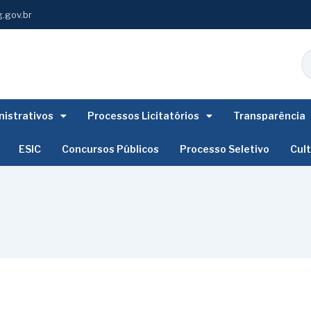
.gov.br
istrativos
Processos Licitatórios
Transparência
ESIC
Concursos Públicos
Processo Seletivo
Cul