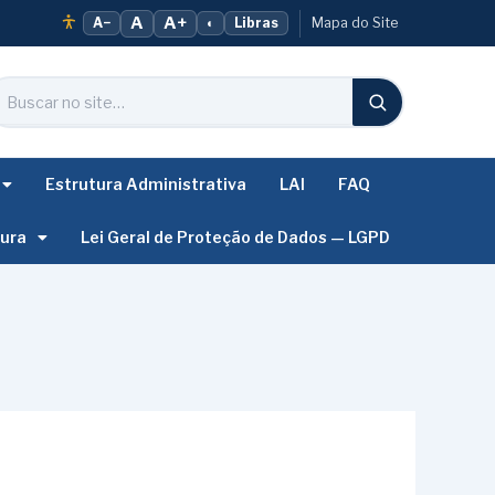
A
A+
A−
◐
Libras
Mapa do Site
Estrutura Administrativa
LAI
FAQ
tura
Lei Geral de Proteção de Dados — LGPD