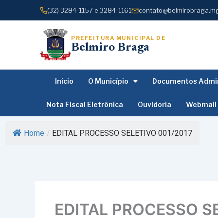
o
Ir
(32) 3284-1157 e 3284-1161
contato@belmirobraga.mg
conteúdo
para
o
PREFEITURA MUNICIPAL DE
conteúdo
Belmiro Braga
Início
O Município
Documentos Admin
Nota Fiscal Eletrônica
Ouvidoria
Webmail
Home
/
EDITAL PROCESSO SELETIVO 001/2017
EDITAL PROCESSO SE