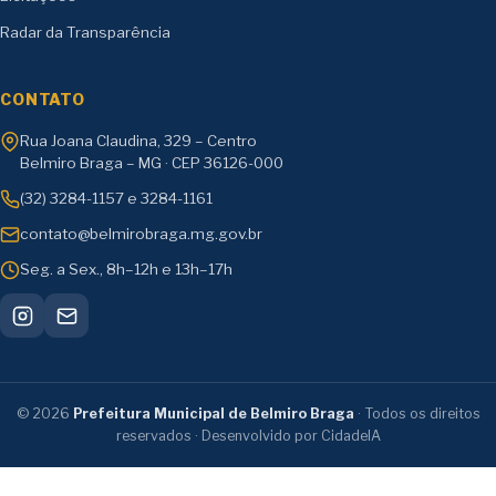
Radar da Transparência
CONTATO
Rua Joana Claudina, 329 – Centro
Belmiro Braga – MG · CEP 36126-000
(32) 3284-1157 e 3284-1161
contato@belmirobraga.mg.gov.br
Seg. a Sex., 8h–12h e 13h–17h
©
2026
Prefeitura Municipal de Belmiro Braga
· Todos os direitos
reservados · Desenvolvido por CidadeIA