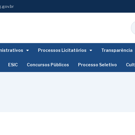
.gov.br
istrativos
Processos Licitatórios
Transparência
ESIC
Concursos Públicos
Processo Seletivo
Cul