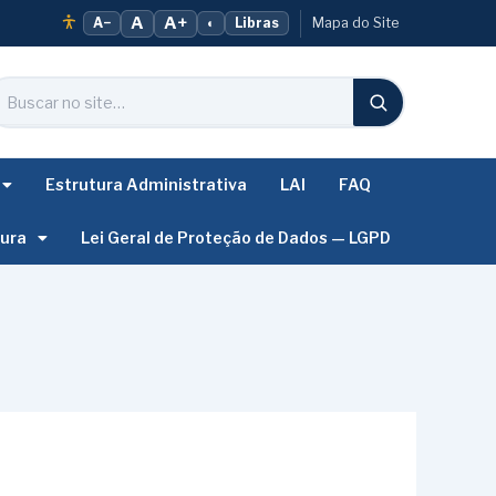
A
A+
A−
◐
Libras
Mapa do Site
Estrutura Administrativa
LAI
FAQ
tura
Lei Geral de Proteção de Dados — LGPD