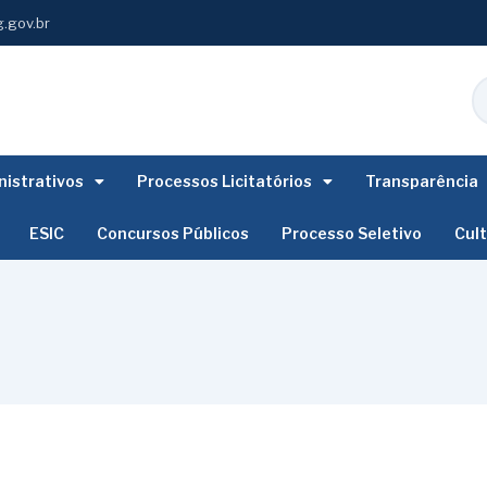
.gov.br
istrativos
Processos Licitatórios
Transparência
ESIC
Concursos Públicos
Processo Seletivo
Cul