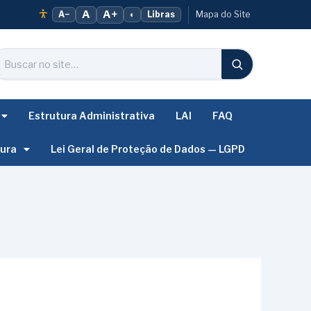
A
A+
A−
◐
Libras
Mapa do Site
Estrutura Administrativa
LAI
FAQ
tura
Lei Geral de Proteção de Dados — LGPD